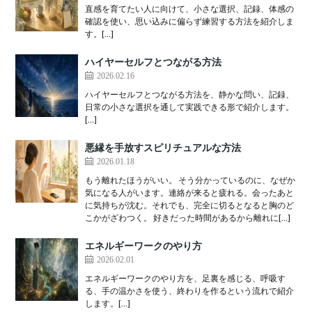
直感を育てたい人に向けて、小さな選択、記録、体感の
確認を使い、思い込みに偏らず練習する方法を紹介しま
す。[…]
ハイヤーセルフとつながる方法
2026.02.16
ハイヤーセルフとつながる方法を、静かな問い、記録、
日常の小さな選択を通して実践できる形で紹介します。
[…]
悪縁を手放すスピリチュアルな方法
2026.01.18
もう離れたほうがいい。 そう分かっているのに、なぜか
気になる人がいます。連絡が来ると疲れる。会ったあと
に気持ちが沈む。それでも、完全に切るとなると胸のど
こかがざわつく。 好きだった時間があるから離れに[…]
エネルギーワークのやり方
2026.02.01
エネルギーワークのやり方を、足裏を感じる、呼吸す
る、手の温かさを使う、終わりを作るという流れで紹介
します。[…]