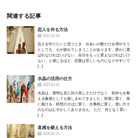
関連する記事
恋人を作る方法
2023.02.26
恋人を作りたいと思うとき、出会いの数だけを増やそう
としても、心が疲れてしまうことがあります。誰かに選
ばれなければいけない、自分をもっと変えなければいけ
ない、と感じるほど、恋愛は苦しいものになりやすいで
[…]
水晶の活用の仕方
2023.02.26
水晶は、透明な見た目の美しさだけでなく、気持ちを整
える象徴としても親しまれてきました。部屋に置く、身
に着ける、瞑想のそばに置く、仕事机に置く。使い方そ
のものはむずかしくありません。 ただ、何となく置い
[…]
直感を鍛える方法
2026.02.23