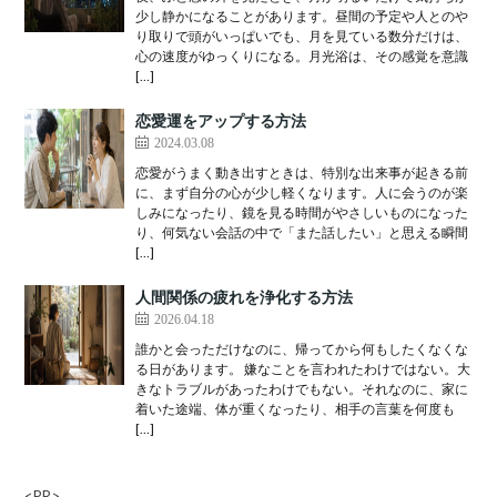
少し静かになることがあります。昼間の予定や人とのや
り取りで頭がいっぱいでも、月を見ている数分だけは、
心の速度がゆっくりになる。月光浴は、その感覚を意識
[…]
恋愛運をアップする方法
2024.03.08
恋愛がうまく動き出すときは、特別な出来事が起きる前
に、まず自分の心が少し軽くなります。人に会うのが楽
しみになったり、鏡を見る時間がやさしいものになった
り、何気ない会話の中で「また話したい」と思える瞬間
[…]
人間関係の疲れを浄化する方法
2026.04.18
誰かと会っただけなのに、帰ってから何もしたくなくな
る日があります。 嫌なことを言われたわけではない。大
きなトラブルがあったわけでもない。それなのに、家に
着いた途端、体が重くなったり、相手の言葉を何度も
[…]
<PR>