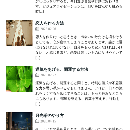
少しはっきりすると、今日選ぶ言葉や行動は変わりま
す。ビジュアライゼーションは、願いをぼんやり眺める
時[…]
恋人を作る方法
2023.02.26
恋人を作りたいと思うとき、出会いの数だけを増やそう
としても、心が疲れてしまうことがあります。誰かに選
ばれなければいけない、自分をもっと変えなければいけ
ない、と感じるほど、恋愛は苦しいものになりやすいで
[…]
運気をあげる、開運する方法
2023.02.27
運気をあげる、開運すると聞くと、特別な儀式や不思議
な力を思い浮かべるかもしれません。けれど、日々の流
れをよくするためにできることは、もっと身近なところ
にもあります。 部屋を整える、言葉を整える、行動を
[…]
月光浴のやり方
2026.04.15
夜、ふと窓の外を見たとき、月が明るいだけで気持ちが