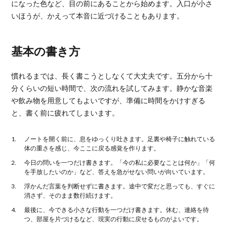
になった色など、目の前にあることから始めます。入口が小さ
いほうが、かえって本音に近づけることもあります。
基本の書き方
慣れるまでは、長く書こうとしなくて大丈夫です。五分から十
分くらいの短い時間で、次の流れを試してみます。静かな音楽
や飲み物を用意してもよいですが、準備に時間をかけすぎる
と、書く前に疲れてしまいます。
ノートを開く前に、息をゆっくり吐きます。足裏や椅子に触れている
体の重さを感じ、今ここに戻る感覚を作ります。
今日の問いを一つだけ書きます。「今の私に必要なことは何か」「何
を手放したいのか」など、答えを急がせない問いが向いています。
浮かんだ言葉を判断せずに書きます。途中で変だと思っても、すぐに
消さず、そのまま数行続けます。
最後に、今できる小さな行動を一つだけ書きます。休む、連絡を待
つ、部屋を片づけるなど、現実の行動に戻せるものがよいです。