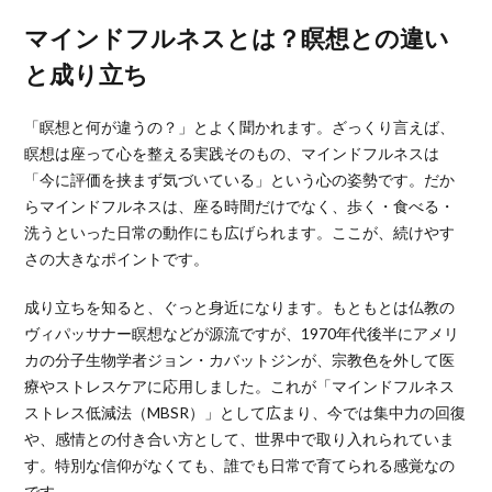
マインドフルネスとは？瞑想との違い
と成り立ち
「瞑想と何が違うの？」とよく聞かれます。ざっくり言えば、
瞑想は座って心を整える実践そのもの、マインドフルネスは
「今に評価を挟まず気づいている」という心の姿勢です。だか
らマインドフルネスは、座る時間だけでなく、歩く・食べる・
洗うといった日常の動作にも広げられます。ここが、続けやす
さの大きなポイントです。
成り立ちを知ると、ぐっと身近になります。もともとは仏教の
ヴィパッサナー瞑想などが源流ですが、1970年代後半にアメリ
カの分子生物学者ジョン・カバットジンが、宗教色を外して医
療やストレスケアに応用しました。これが「マインドフルネス
ストレス低減法（MBSR）」として広まり、今では集中力の回復
や、感情との付き合い方として、世界中で取り入れられていま
す。特別な信仰がなくても、誰でも日常で育てられる感覚なの
です。