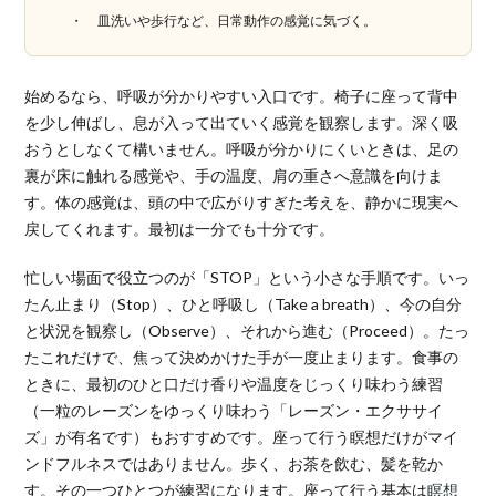
皿洗いや歩行など、日常動作の感覚に気づく。
始めるなら、呼吸が分かりやすい入口です。椅子に座って背中
を少し伸ばし、息が入って出ていく感覚を観察します。深く吸
おうとしなくて構いません。呼吸が分かりにくいときは、足の
裏が床に触れる感覚や、手の温度、肩の重さへ意識を向けま
す。体の感覚は、頭の中で広がりすぎた考えを、静かに現実へ
戻してくれます。最初は一分でも十分です。
忙しい場面で役立つのが「STOP」という小さな手順です。いっ
たん止まり（Stop）、ひと呼吸し（Take a breath）、今の自分
と状況を観察し（Observe）、それから進む（Proceed）。たっ
たこれだけで、焦って決めかけた手が一度止まります。食事の
ときに、最初のひと口だけ香りや温度をじっくり味わう練習
（一粒のレーズンをゆっくり味わう「レーズン・エクササイ
ズ」が有名です）もおすすめです。座って行う瞑想だけがマイ
ンドフルネスではありません。歩く、お茶を飲む、髪を乾か
す。その一つひとつが練習になります。座って行う基本は
瞑想