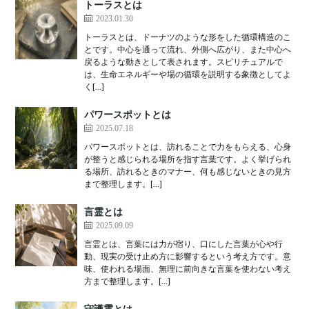
トーラスとは
2023.01.30
トーラスとは、ドーナツのような形をした循環構造のこ
とです。中心を通って流れ、外側へ広がり、また中心へ
戻るような動きとして表されます。スピリチュアルで
は、生命エネルギーや場の循環を説明する象徴としてよ
く[…]
パワースポットとは
2025.07.18
パワースポットとは、訪れることで力をもらえる、心身
が整うと感じられる場所を指す言葉です。よく挙げられ
る場所、訪れるときのマナー、何も感じないときの見方
まで整理します。[…]
言霊とは
2025.09.09
言霊とは、言葉には力が宿り、口にした言葉が心や行
動、現実の受け止め方に影響するという考え方です。意
味、使われる場面、無理に前向きな言葉を使わない考え
方まで整理します。[…]
守護霊とは