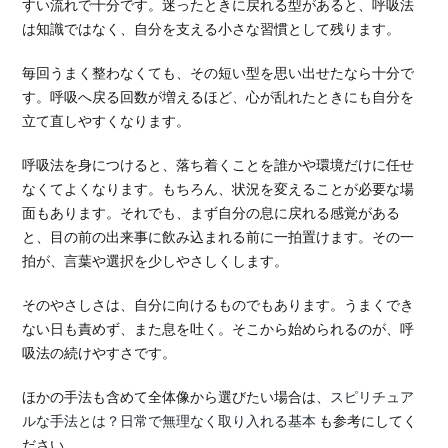
すい流れで十分です。迷ったときに戻れる型があると、呼吸法
は知識ではなく、自分を支える小さな習慣として残ります。
毎回うまく整わなくても、その短い型を思い出せたなら十分で
す。呼吸へ戻る回数が増えるほど、心が乱れたときにも自分を
立て直しやすくなります。
呼吸法を身につけると、落ち着くことを誰かや環境だけに任せ
なくてよくなります。もちろん、状況を変えることが必要な場
面もあります。それでも、まず自分の息に戻れる感覚がある
と、目の前の出来事に飲み込まれる前に一拍置けます。その一
拍が、言葉や選択を少しやさしくします。
そのやさしさは、自分に向けるものでもあります。うまくでき
ない日も責めず、また息を吐く。そこから始められるのが、呼
吸法の続けやすさです。
ほかの手法も含めて全体像から選びたい場合は、
スピリチュア
ルな手法とは？日常で無理なく取り入れる基本
も参考にしてく
ださい。