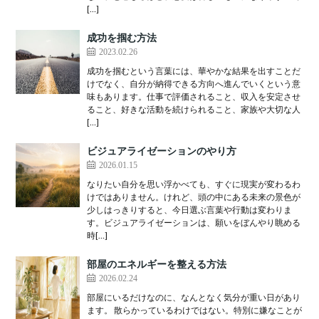
[…]
成功を掴む方法
2023.02.26
成功を掴むという言葉には、華やかな結果を出すことだ
けでなく、自分が納得できる方向へ進んでいくという意
味もあります。仕事で評価されること、収入を安定させ
ること、好きな活動を続けられること、家族や大切な人
[…]
ビジュアライゼーションのやり方
2026.01.15
なりたい自分を思い浮かべても、すぐに現実が変わるわ
けではありません。けれど、頭の中にある未来の景色が
少しはっきりすると、今日選ぶ言葉や行動は変わりま
す。ビジュアライゼーションは、願いをぼんやり眺める
時[…]
部屋のエネルギーを整える方法
2026.02.24
部屋にいるだけなのに、なんとなく気分が重い日があり
ます。 散らかっているわけではない。特別に嫌なことが