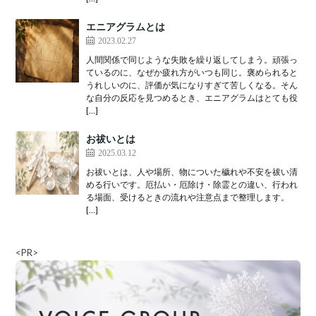
エニアグラムとは
2023.02.27
人間関係で同じような失敗を繰り返してしまう。頑張っ
ているのに、なぜか疲れ方がいつも同じ。褒められると
うれしいのに、評価が気になりすぎて苦しくなる。そん
な自分の反応を見つめるとき、エニアグラムはとても役
[…]
お祓いとは
2025.03.12
お祓いとは、人や場所、物についた穢れや不安を祓い清
める行いです。厄払い・厄除け・除霊との違い、行われ
る場面、受けるときの流れや注意点まで整理します。
[…]
<PR>