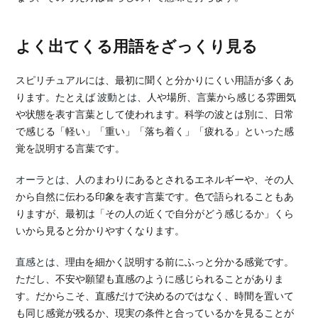
よく出てくる用語をざっくり見る
スピリチュアルには、最初に聞くと分かりにくい用語が多くあ
ります。たとえば
波動とは
、人や場所、言葉から感じる雰囲気
や状態を表す言葉として使われます。科学の波とは別に、日常
で感じる「軽い」「重い」「落ち着く」「疲れる」といった感
覚を説明する言葉です。
オーラとは
、人のまわりにあるとされるエネルギーや、その人
から自然に伝わる印象を表す言葉です。色で語られることもあ
りますが、最初は「その人の近くで自分がどう感じるか」くら
いから見ると分かりやすくなります。
直感とは
、理由を細かく説明する前にふっと分かる感覚です。
ただし、不安や願望も直感のように感じられることがありま
す。だからこそ、直感だけで決めるのではなく、時間を置いて
も同じ感覚が残るか、現実の条件と合っているかを見ることが