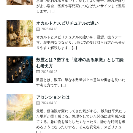
意味で使われる言葉です。信じてよい場合、離れたほう
がよい場合、医療や専門家につなげたいサインまで整理
します。[…]
オカルトとスピリチュアルの違い
2026.04.18
オカルトとスピリチュアルの違いを、語源、扱うテー
マ、歴史的なつながり、現代での受け取られ方から分か
りやすく解説します。[…]
数霊とは？数字を「意味のある象徴」として読
む考え方
2025.06.25
数霊とは、数字に単なる数量以上の意味や働きを見いだ
す考え方です。[…]
アセンションとは
2024.04.30
最近、価値観が変わってきた気がする。 以前は平気だっ
た場所が重く感じる。無理をしていた関係に違和感が出
てくる。急に物を減らしたくなったり、静かな時間を求
めるようになったりする。そんな変化を、スピリチュ
[…]