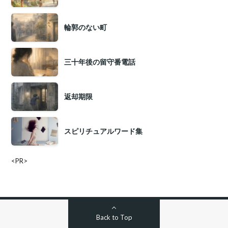
輪郭のない町
三十年後の留守番電話
返却期限
スピリチュアルワード集
<PR>
Back to Top