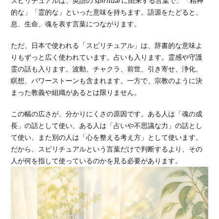
スピリチュアルは、英語の
spiritual
に由来する言葉で、「精神
的な」「霊的な」といった意味を持ちます。語源をたどると、
息、生命、魂を表す言葉につながります。
ただ、日本で使われる「スピリチュアル」は、辞書的な意味よ
りもずっと広く使われています。占いも入ります。霊感や守護
霊の話も入ります。波動、チャクラ、前世、引き寄せ、浄化、
瞑想、パワーストーンも含まれます。一方で、宗教のように決
まった教義や組織があるとは限りません。
この幅の広さが、分かりにくさの原因です。ある人は「魂の成
長」の話として使い、ある人は「占いや不思議な力」の話とし
て使い、また別の人は「心を整える考え方」として使います。
だから、スピリチュアルという言葉だけで判断するより、その
人が何を指して使っているのかを見る必要があります。