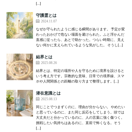
[…]
守護霊とは
2024.11.07
なぜか守られたように感じる瞬間があります。 予定が変
わったおかげで危ない場面を避けられた。ふと浮かんだ
直感に従ったら、あとで助かった。つらい時期に、見え
ない何かに支えられているような気がした。 そうし[…]
結界とは
2025.08.26
結界とは、特定の場所や人を守るために境界を設けると
いう考え方です。宗教的な意味、日常での境界線、スマ
ホや人間関係との距離の取り方まで整理します。[…]
潜在意識とは
2025.08.13
同じことでつまずくのに、理由が分からない。 やめたい
と思っているのに、また同じ反応をしてしまう。頭では
大丈夫だと分かっているのに、人の言葉に強く傷つく。
挑戦したい気持ちはあるのに、直前で怖くなる。そう
[…]