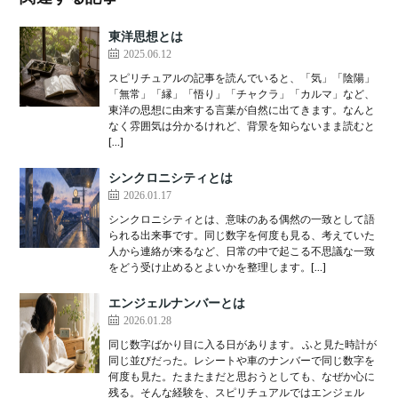
東洋思想とは
2025.06.12
スピリチュアルの記事を読んでいると、「気」「陰陽」
「無常」「縁」「悟り」「チャクラ」「カルマ」など、
東洋の思想に由来する言葉が自然に出てきます。なんと
なく雰囲気は分かるけれど、背景を知らないまま読むと
[…]
シンクロニシティとは
2026.01.17
シンクロニシティとは、意味のある偶然の一致として語
られる出来事です。同じ数字を何度も見る、考えていた
人から連絡が来るなど、日常の中で起こる不思議な一致
をどう受け止めるとよいかを整理します。[…]
エンジェルナンバーとは
2026.01.28
同じ数字ばかり目に入る日があります。 ふと見た時計が
同じ並びだった。レシートや車のナンバーで同じ数字を
何度も見た。たまたまだと思おうとしても、なぜか心に
残る。そんな経験を、スピリチュアルではエンジェル