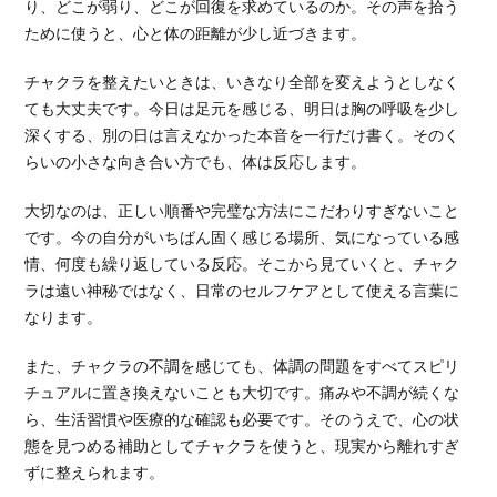
り、どこが弱り、どこが回復を求めているのか。その声を拾う
ために使うと、心と体の距離が少し近づきます。
チャクラを整えたいときは、いきなり全部を変えようとしなく
ても大丈夫です。今日は足元を感じる、明日は胸の呼吸を少し
深くする、別の日は言えなかった本音を一行だけ書く。そのく
らいの小さな向き合い方でも、体は反応します。
大切なのは、正しい順番や完璧な方法にこだわりすぎないこと
です。今の自分がいちばん固く感じる場所、気になっている感
情、何度も繰り返している反応。そこから見ていくと、チャク
ラは遠い神秘ではなく、日常のセルフケアとして使える言葉に
なります。
また、チャクラの不調を感じても、体調の問題をすべてスピリ
チュアルに置き換えないことも大切です。痛みや不調が続くな
ら、生活習慣や医療的な確認も必要です。そのうえで、心の状
態を見つめる補助としてチャクラを使うと、現実から離れすぎ
ずに整えられます。