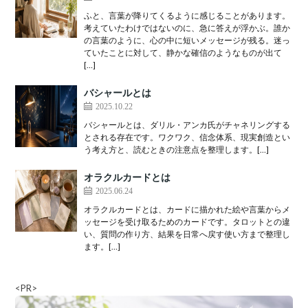
ふと、言葉が降りてくるように感じることがあります。
考えていたわけではないのに、急に答えが浮かぶ。誰か
の言葉のように、心の中に短いメッセージが残る。迷っ
ていたことに対して、静かな確信のようなものが出て
[…]
バシャールとは
2025.10.22
バシャールとは、ダリル・アンカ氏がチャネリングする
とされる存在です。ワクワク、信念体系、現実創造とい
う考え方と、読むときの注意点を整理します。[…]
オラクルカードとは
2025.06.24
オラクルカードとは、カードに描かれた絵や言葉からメ
ッセージを受け取るためのカードです。タロットとの違
い、質問の作り方、結果を日常へ戻す使い方まで整理し
ます。[…]
<PR>