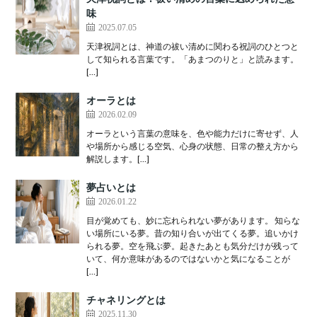
味
2025.07.05
天津祝詞とは、神道の祓い清めに関わる祝詞のひとつと
して知られる言葉です。「あまつのりと」と読みます。
[…]
オーラとは
2026.02.09
オーラという言葉の意味を、色や能力だけに寄せず、人
や場所から感じる空気、心身の状態、日常の整え方から
解説します。[…]
夢占いとは
2026.01.22
目が覚めても、妙に忘れられない夢があります。 知らな
い場所にいる夢。昔の知り合いが出てくる夢。追いかけ
られる夢。空を飛ぶ夢。起きたあとも気分だけが残って
いて、何か意味があるのではないかと気になることが
[…]
チャネリングとは
2025.11.30