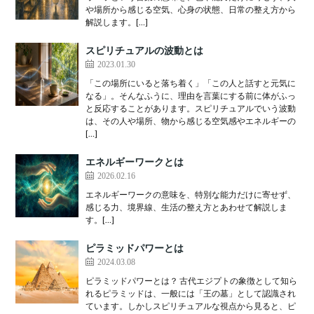
や場所から感じる空気、心身の状態、日常の整え方から
解説します。[…]
スピリチュアルの波動とは
2023.01.30
「この場所にいると落ち着く」「この人と話すと元気に
なる」。そんなふうに、理由を言葉にする前に体がふっ
と反応することがあります。スピリチュアルでいう波動
は、その人や場所、物から感じる空気感やエネルギーの
[…]
エネルギーワークとは
2026.02.16
エネルギーワークの意味を、特別な能力だけに寄せず、
感じる力、境界線、生活の整え方とあわせて解説しま
す。[…]
ピラミッドパワーとは
2024.03.08
ピラミッドパワーとは？ 古代エジプトの象徴として知ら
れるピラミッドは、一般には「王の墓」として認識され
ています。しかしスピリチュアルな視点から見ると、ピ