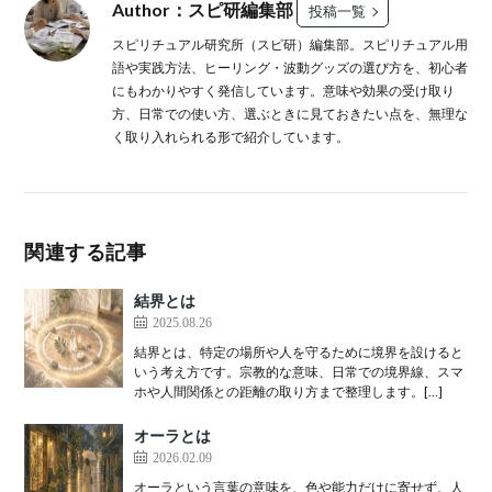
Author：スピ研編集部
投稿一覧
スピリチュアル研究所（スピ研）編集部。スピリチュアル用
語や実践方法、ヒーリング・波動グッズの選び方を、初心者
にもわかりやすく発信しています。意味や効果の受け取り
方、日常での使い方、選ぶときに見ておきたい点を、無理な
く取り入れられる形で紹介しています。
関連する記事
結界とは
2025.08.26
結界とは、特定の場所や人を守るために境界を設けると
いう考え方です。宗教的な意味、日常での境界線、スマ
ホや人間関係との距離の取り方まで整理します。[…]
オーラとは
2026.02.09
オーラという言葉の意味を、色や能力だけに寄せず、人