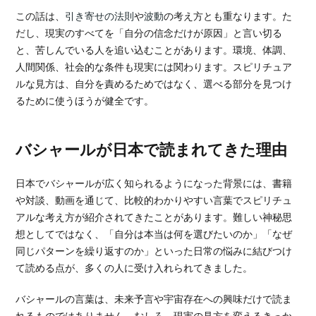
この話は、
引き寄せの法則
や
波動
の考え方とも重なります。た
だし、現実のすべてを「自分の信念だけが原因」と言い切る
と、苦しんでいる人を追い込むことがあります。環境、体調、
人間関係、社会的な条件も現実には関わります。スピリチュア
ルな見方は、自分を責めるためではなく、選べる部分を見つけ
るために使うほうが健全です。
バシャールが日本で読まれてきた理由
日本でバシャールが広く知られるようになった背景には、書籍
や対談、動画を通じて、比較的わかりやすい言葉でスピリチュ
アルな考え方が紹介されてきたことがあります。難しい神秘思
想としてではなく、「自分は本当は何を選びたいのか」「なぜ
同じパターンを繰り返すのか」といった日常の悩みに結びつけ
て読める点が、多くの人に受け入れられてきました。
バシャールの言葉は、未来予言や宇宙存在への興味だけで読ま
れるものではありません。むしろ、現実の見方を変えるきっか