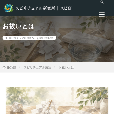
お祓いとは
スピリチュアル用語
お祓い
浄化
神社
スピリチュアル用語
お祓いとは
HOME