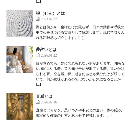
[…]
禅（ぜん）とは
2023.02.27
禅とは何かを、坐禅だけに限らず、日々の動作や呼吸の
中で心を見つめる実践として解説します。現代で取り入
れる距離感も紹介します。[…]
夢占いとは
2026.01.22
目が覚めても、妙に忘れられない夢があります。 知らな
い場所にいる夢。昔の知り合いが出てくる夢。追いかけ
られる夢。空を飛ぶ夢。起きたあとも気分だけが残って
いて、何か意味があるのではないかと気になることが
[…]
直感とは
2026.02.16
直感とは何かを、思いつきや不安との違い、体の反応、
現実的な確認の仕方とあわせて解説します。[…]