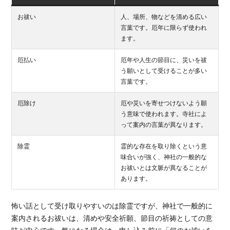
お祓い
人、場所、物などを清める広い
言葉です。厄年に限らず使われ
ます。
厄払い
厄年や人生の節目に、災いを祓
う願いとして受けることが多い
言葉です。
厄除け
厄や災いを寄せつけないよう願
う意味で使われます。寺社によ
って案内の言葉が異なります。
除霊
霊的な存在を取り除くという意
味合いが強く、神社の一般的な
お祓いとは文脈が異なることが
あります。
怖い話として受け取りやすいのは除霊ですが、神社で一般的に
案内されるお祓いは、清めや安全祈願、節目の祈祷としての意