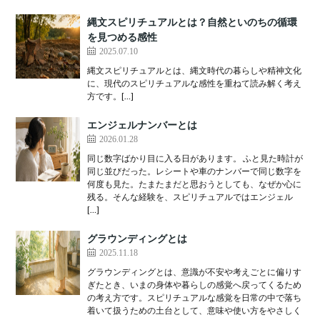
縄文スピリチュアルとは？自然といのちの循環
を見つめる感性
2025.07.10
縄文スピリチュアルとは、縄文時代の暮らしや精神文化
に、現代のスピリチュアルな感性を重ねて読み解く考え
方です。[…]
エンジェルナンバーとは
2026.01.28
同じ数字ばかり目に入る日があります。 ふと見た時計が
同じ並びだった。レシートや車のナンバーで同じ数字を
何度も見た。たまたまだと思おうとしても、なぜか心に
残る。そんな経験を、スピリチュアルではエンジェル
[…]
グラウンディングとは
2025.11.18
グラウンディングとは、意識が不安や考えごとに偏りす
ぎたとき、いまの身体や暮らしの感覚へ戻ってくるため
の考え方です。スピリチュアルな感覚を日常の中で落ち
着いて扱うための土台として、意味や使い方をやさしく