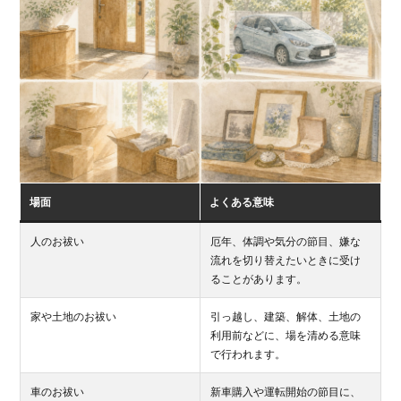
場面
よくある意味
人のお祓い
厄年、体調や気分の節目、嫌な
流れを切り替えたいときに受け
ることがあります。
家や土地のお祓い
引っ越し、建築、解体、土地の
利用前などに、場を清める意味
で行われます。
車のお祓い
新車購入や運転開始の節目に、