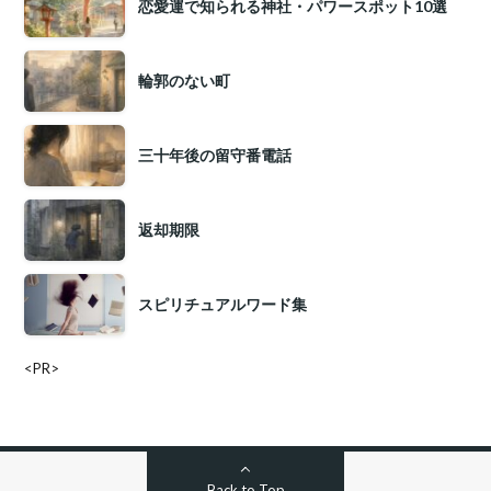
恋愛運で知られる神社・パワースポット10選
輪郭のない町
三十年後の留守番電話
返却期限
スピリチュアルワード集
<PR>
Back to Top