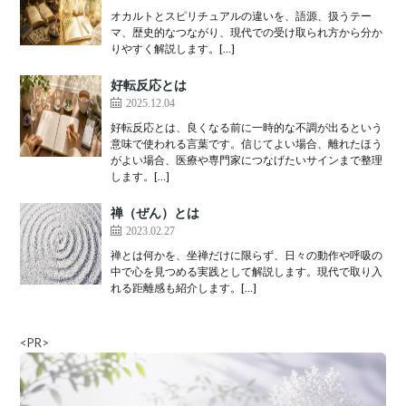
オカルトとスピリチュアルの違いを、語源、扱うテー
マ、歴史的なつながり、現代での受け取られ方から分か
りやすく解説します。[…]
好転反応とは
2025.12.04
好転反応とは、良くなる前に一時的な不調が出るという
意味で使われる言葉です。信じてよい場合、離れたほう
がよい場合、医療や専門家につなげたいサインまで整理
します。[…]
禅（ぜん）とは
2023.02.27
禅とは何かを、坐禅だけに限らず、日々の動作や呼吸の
中で心を見つめる実践として解説します。現代で取り入
れる距離感も紹介します。[…]
<PR>