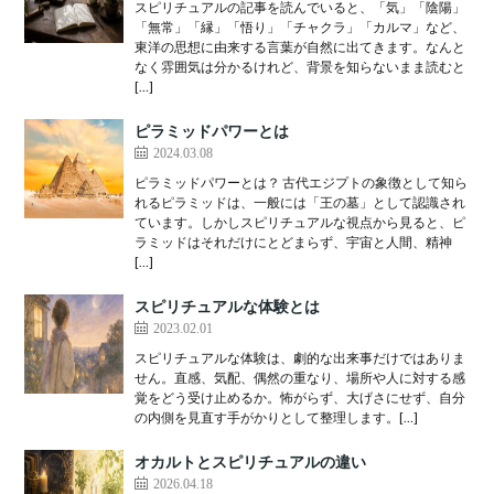
スピリチュアルの記事を読んでいると、「気」「陰陽」
「無常」「縁」「悟り」「チャクラ」「カルマ」など、
東洋の思想に由来する言葉が自然に出てきます。なんと
なく雰囲気は分かるけれど、背景を知らないまま読むと
[…]
ピラミッドパワーとは
2024.03.08
ピラミッドパワーとは？ 古代エジプトの象徴として知ら
れるピラミッドは、一般には「王の墓」として認識され
ています。しかしスピリチュアルな視点から見ると、ピ
ラミッドはそれだけにとどまらず、宇宙と人間、精神
[…]
スピリチュアルな体験とは
2023.02.01
スピリチュアルな体験は、劇的な出来事だけではありま
せん。直感、気配、偶然の重なり、場所や人に対する感
覚をどう受け止めるか。怖がらず、大げさにせず、自分
の内側を見直す手がかりとして整理します。[…]
オカルトとスピリチュアルの違い
2026.04.18