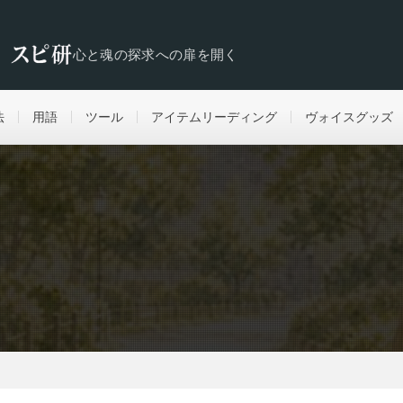
心と魂の探求への扉を開く
法
用語
ツール
アイテムリーディング
ヴォイスグッズ