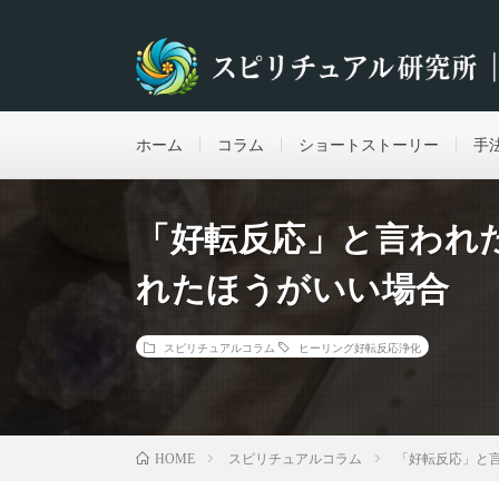
ホーム
コラム
ショートストーリー
手
「好転反応」と言われ
れたほうがいい場合
スピリチュアルコラム
ヒーリング
好転反応
浄化
スピリチュアルコラム
「好転反応」と
HOME