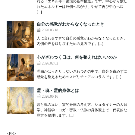
れる「エネルギー循環の基本構造」です。中心から放た
れたエネルギーは外側へ広がり、やがて再び中心へ戻
[…]
自分の感覚がわからなくなったとき
2026.03.18
人に合わせすぎて自分の感覚がわからなくなったとき、
内側の声を取り戻すための見方です。[…]
心がざわつく日は、何を整えればいいのか
2026.02.02
理由がはっきりしないざわつきの中で、自分を責めずに
感覚を整えるためのスピリチュアルコラムです。[…]
霊・魂・霊的身体とは
2026.06.16
霊と魂の違い、霊的身体の考え方、シュタイナーの人智
学、神智学・ヨガ・密教・仏教の身体観まで、代表的な
見方を整理します。[…]
<PR>