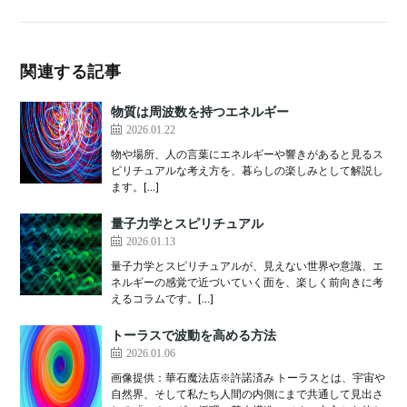
関連する記事
物質は周波数を持つエネルギー
2026.01.22
物や場所、人の言葉にエネルギーや響きがあると見るス
ピリチュアルな考え方を、暮らしの楽しみとして解説し
ます。[…]
量子力学とスピリチュアル
2026.01.13
量子力学とスピリチュアルが、見えない世界や意識、エ
ネルギーの感覚で近づいていく面を、楽しく前向きに考
えるコラムです。[…]
トーラスで波動を高める方法
2026.01.06
画像提供：華石魔法店※許諾済み トーラスとは、宇宙や
自然界、そして私たち人間の内側にまで共通して見出さ