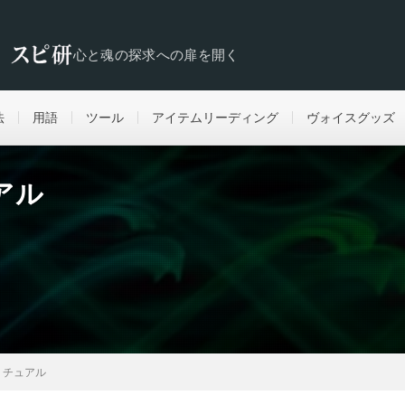
心と魂の探求への扉を開く
法
用語
ツール
アイテムリーディング
ヴォイスグッズ
アル
リチュアル