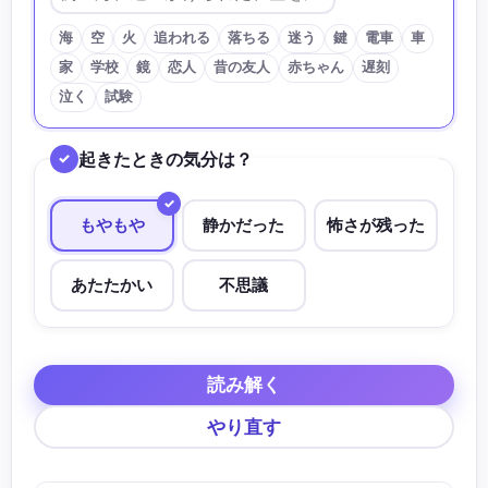
海
空
火
追われる
落ちる
迷う
鍵
電車
車
家
学校
鏡
恋人
昔の友人
赤ちゃん
遅刻
泣く
試験
起きたときの気分は？
もやもや
静かだった
怖さが残った
あたたかい
不思議
読み解く
やり直す