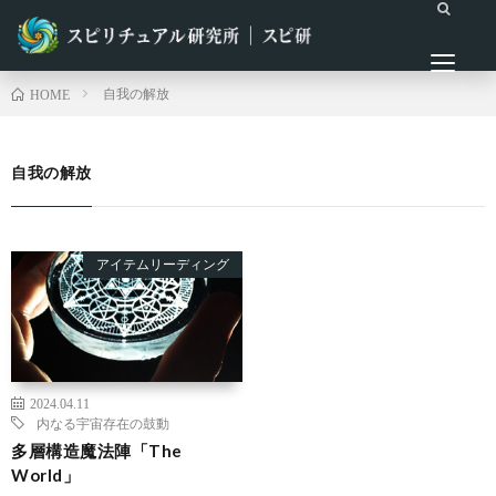
自我の解放
HOME
自我の解放
アイテムリーディング
2024.04.11
内なる宇宙
存在の鼓動
多層構造魔法陣「The
World」