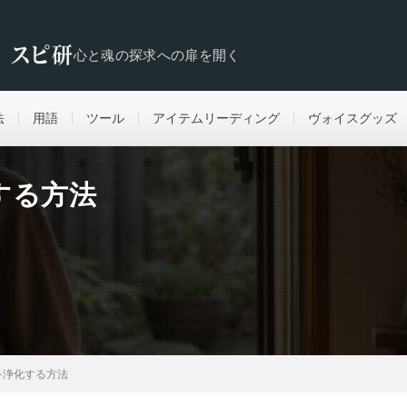
心と魂の探求への扉を開く
法
用語
ツール
アイテムリーディング
ヴォイスグッズ
する方法
を浄化する方法