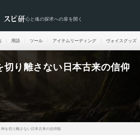
心と魂の探求への扉を開く
法
用語
ツール
アイテムリーディング
ヴォイスグッズ
を切り離さない日本古来の信仰
と神を切り離さない日本古来の信仰観