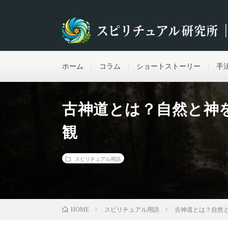
ホーム
コラム
ショートストーリー
手
古神道とは？自然と神
観
スピリチュアル用語
スピリチュアル用語
古神道とは？自然
HOME