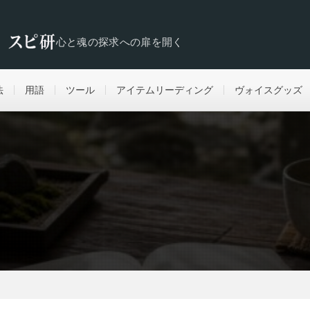
心と魂の探求への扉を開く
法
用語
ツール
アイテムリーディング
ヴォイスグッズ