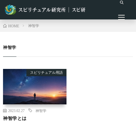
神智学
HOME
神智学
スピリチュアル用語
2023.02.27
神智学
神智学とは