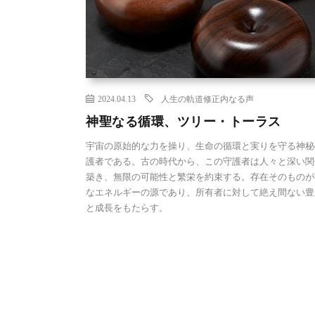
2024.04.13
人生の軌道修正
内なる声
神聖なる循環、ツリー・トーラス
宇宙の原始的な力を操り、生命の循環と実りを守る神秘
護者である。古の時代から、この守護者は人々と深い関
築き、無限の可能性と繁栄を約束する。存在そのものが
なエネルギーの源であり、所有者に対して絶え間ない豊
と成長をもたらす。