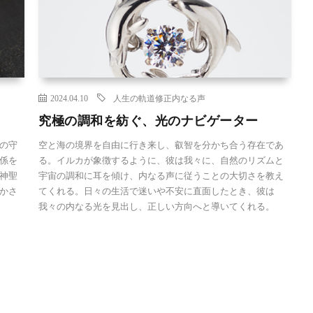
2024.04.10
人生の軌道修正
内なる声
究極の調和を紡ぐ、光のナビゲーター
の守
空と海の境界を自由に行き来し、叡智を分かち合う存在であ
係を
る。イルカが象徴するように、彼は我々に、自然のリズムと
神聖
宇宙の調和に耳を傾け、内なる声に従うことの大切さを教え
かさ
てくれる。日々の生活で迷いや不安に直面したとき、彼は
我々の内なる光を見出し、正しい方向へと導いてくれる。