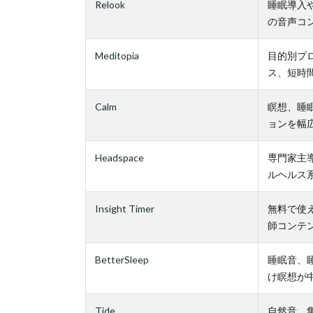
Relook
睡眠導入
の音声コ
Meditopia
目的別プ
ス、短時
Calm
瞑想、睡
ョンを幅
Headspace
専門家主
ルヘルス
Insight Timer
無料で使
師コンテ
BetterSleep
睡眠音、
け瞑想が
Tide
自然音、