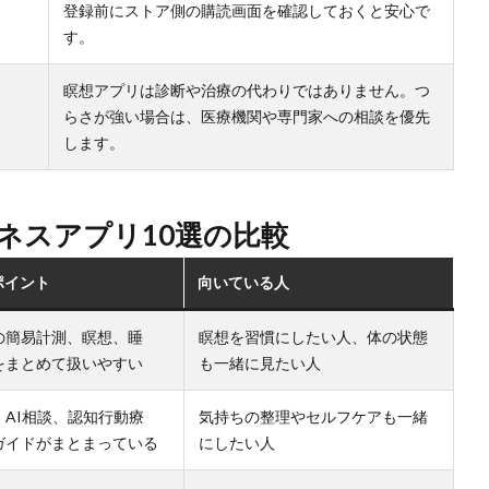
登録前にストア側の購読画面を確認しておくと安心で
す。
瞑想アプリは診断や治療の代わりではありません。つ
らさが強い場合は、医療機関や専門家への相談を優先
します。
ネスアプリ10選の比較
ポイント
向いている人
の簡易計測、瞑想、睡
瞑想を習慣にしたい人、体の状態
をまとめて扱いやすい
も一緒に見たい人
、AI相談、認知行動療
気持ちの整理やセルフケアも一緒
ガイドがまとまっている
にしたい人