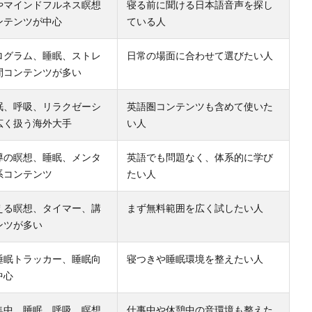
やマインドフルネス瞑想
寝る前に聞ける日本語音声を探し
ンテンツが中心
ている人
ログラム、睡眠、ストレ
日常の場面に合わせて選びたい人
間コンテンツが多い
眠、呼吸、リラクゼーシ
英語圏コンテンツも含めて使いた
広く扱う海外大手
い人
導の瞑想、睡眠、メンタ
英語でも問題なく、体系的に学び
系コンテンツ
たい人
える瞑想、タイマー、講
まず無料範囲を広く試したい人
ンツが多い
睡眠トラッカー、睡眠向
寝つきや睡眠環境を整えたい人
中心
集中、睡眠、呼吸、瞑想
仕事中や休憩中の音環境も整えた