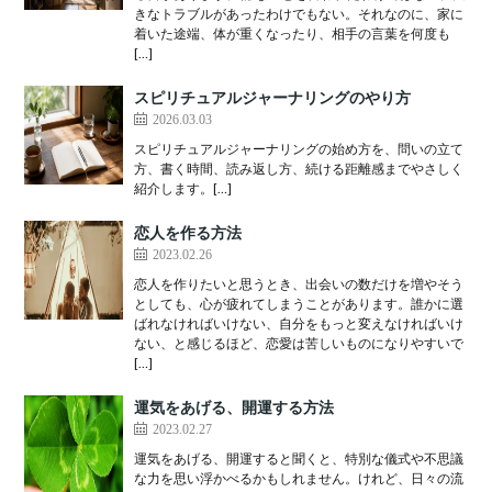
きなトラブルがあったわけでもない。それなのに、家に
着いた途端、体が重くなったり、相手の言葉を何度も
[…]
スピリチュアルジャーナリングのやり方
2026.03.03
スピリチュアルジャーナリングの始め方を、問いの立て
方、書く時間、読み返し方、続ける距離感までやさしく
紹介します。[…]
恋人を作る方法
2023.02.26
恋人を作りたいと思うとき、出会いの数だけを増やそう
としても、心が疲れてしまうことがあります。誰かに選
ばれなければいけない、自分をもっと変えなければいけ
ない、と感じるほど、恋愛は苦しいものになりやすいで
[…]
運気をあげる、開運する方法
2023.02.27
運気をあげる、開運すると聞くと、特別な儀式や不思議
な力を思い浮かべるかもしれません。けれど、日々の流