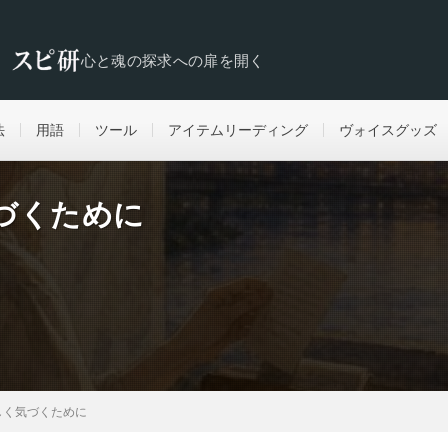
心と魂の探求への扉を開く
法
用語
ツール
アイテムリーディング
ヴォイスグッズ
づくために
しく気づくために