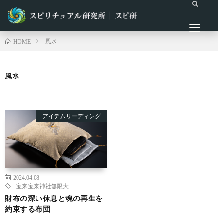
風水
HOME
風水
アイテムリーディング
2024.04.08
宝来宝来神社
無限大
財布の深い休息と魂の再生を
約束する布団