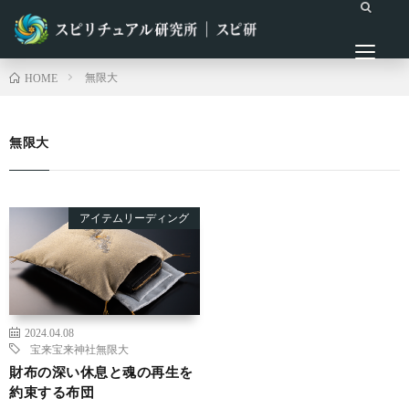
無限大
HOME
無限大
アイテムリーディング
2024.04.08
宝来宝来神社
無限大
財布の深い休息と魂の再生を
約束する布団